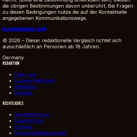
die übrigen Bestimmungen davon unberührt. Bei Fragen
zu diesen Bedingungen nutze die auf der Kontaktseite
angegebenen Kommunikationswege.
Willkommensbonus Casino
© 2026 – Dieser redaktionelle Vergleich richtet sich
ausschließlich an Personen ab 18 Jahren.
Germany
Redaktion
Über uns
Unsere Methodik
Redaktion
Kontakt
Rechtliches
Verantwortung
Datenschutz
Cookies
Nutzungsbedingungen