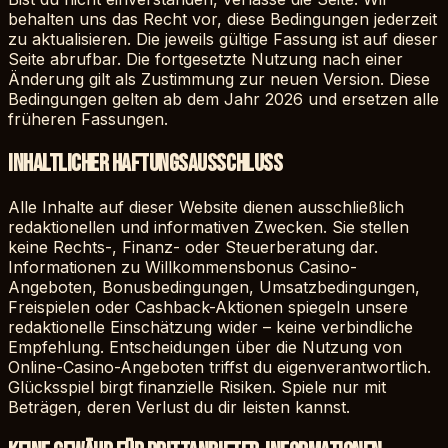
behalten uns das Recht vor, diese Bedingungen jederzeit
zu aktualisieren. Die jeweils gültige Fassung ist auf dieser
Seite abrufbar. Die fortgesetzte Nutzung nach einer
Änderung gilt als Zustimmung zur neuen Version. Diese
Bedingungen gelten ab dem Jahr 2026 und ersetzen alle
früheren Fassungen.
Inhaltlicher Haftungsausschluss
Alle Inhalte auf dieser Website dienen ausschließlich
redaktionellen und informativen Zwecken. Sie stellen
keine Rechts-, Finanz- oder Steuerberatung dar.
Informationen zu Willkommensbonus Casino-
Angeboten, Bonusbedingungen, Umsatzbedingungen,
Freispielen oder Cashback-Aktionen spiegeln unsere
redaktionelle Einschätzung wider – keine verbindliche
Empfehlung. Entscheidungen über die Nutzung von
Online-Casino-Angeboten triffst du eigenverantwortlich.
Glücksspiel birgt finanzielle Risiken. Spiele nur mit
Beträgen, deren Verlust du dir leisten kannst.