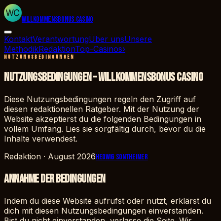
Willkommensbonus Casino
Kontakt
Verantwortung
Über uns
Unsere
Methodik
Redaktion
Top-Casinos
›
NUTZUNGSBEDINGUNGEN
Nutzungsbedingungen – Willkommensbonus Casino
Diese Nutzungsbedingungen regeln den Zugriff auf
diesen redaktionellen Ratgeber. Mit der Nutzung der
Website akzeptierst du die folgenden Bedingungen in
vollem Umfang. Lies sie sorgfältig durch, bevor du die
Inhalte verwendest.
Redaktion
·
August 2026
Hedwig Sontheimer
Annahme der Bedingungen
Indem du diese Website aufrufst oder nutzt, erklärst du
dich mit diesen Nutzungsbedingungen einverstanden.
Bist du nicht einverstanden, verlasse die Seite. Wir